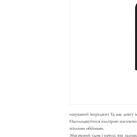
ишуканий інгредієнт Уд має довгу і
Насолоджуйтеся палітрою насичених
теплими обіймами.
Збагачений удом і пачулі, він зали