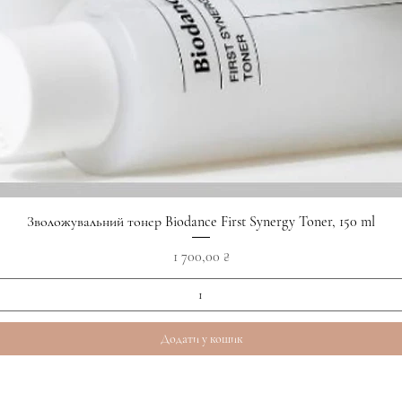
Швидкий перегляд
Зволожувальний тонер Biodance First Synergy Toner, 150 ml
Ціна
1 700,00 ₴
Додати у кошик