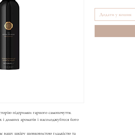
Додати у кошик
сторію підтримки гарного самопочуття.
 і димних ароматів і насолоджуйтеся його
шає вашу шкіру шовковистою гладкістю та