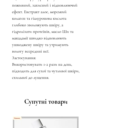
поживний, захисний і відновлюючий
ефект. Екстракт алое, морський
колаген та гіалуронова кислота
глибоко зволожують шкіру, а
гідролізати протеїнів, масло Ши та
макадамії швидко відновлюють
ушкоджену шкіру та утримують
вологу всередині неї.
Застосування:
Використовувати 1-2 рази на день,
підходить для сухої та чутливої ​​шкіри,
схильної до лущення.
Супутні товари