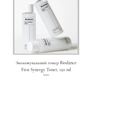
Зволожувальний тонер Biodance
Пристрій для домашнього
First Synergy Toner, 150 ml
за шкірою 6 в 1 Medicub
Ціна
1 700,00 ₴
Додати у кошик