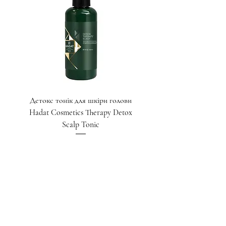
Детокс тонік для шкіри голови
Детокс скраб для шкіри
Hadat Cosmetics Therapy Detox
Hadat Cosmetics Therap
Scalp Tonic
Ціна
1 550,00 ₴
Додати у кошик