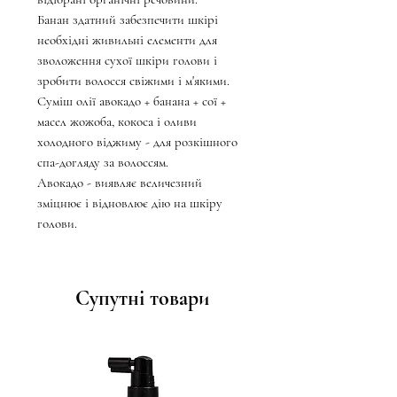
Банан здатний забезпечити шкірі
необхідні живильні елементи для
зволоження сухої шкіри голови і
зробити волосся свіжими і м'якими.
Суміш олії авокадо + банана + сої +
масел жожоба, кокоса і оливи
холодного віджиму - для розкішного
спа-догляду за волоссям.
Авокадо - виявляє величезний
зміцнює і відновлює дію на шкіру
голови.
Супутні товари