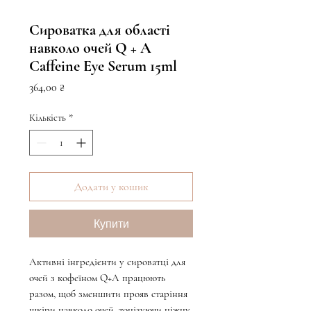
Сироватка для області
навколо очей Q + A
Caffeine Eye Serum 15ml
Ціна
364,00 ₴
Кількість
*
Додати у кошик
Купити
Активні інгредієнти у сироватці для
очей з кофеїном Q+A працюють
разом, щоб зменшити прояв старіння
шкіри навколо очей, тонізуючи ніжну