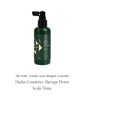
Детокс тонік для шкіри голови
Детокс скраб для шкіри
Hadat Cosmetics Therapy Detox
Hadat Cosmetics Therap
Scalp Tonic
Ціна
1 550,00 ₴