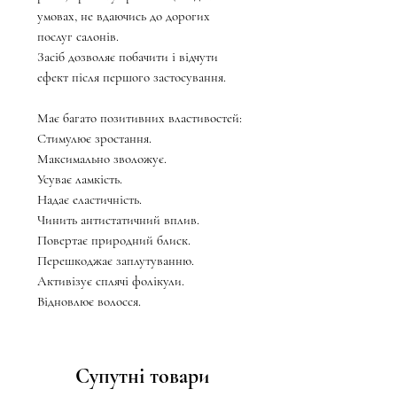
умовах, не вдаючись до дорогих
послуг салонів.
Засіб дозволяє побачити і відчути
ефект після першого застосування.
Має багато позитивних властивостей:
Стимулює зростання.
Максимально зволожує.
Усуває ламкість.
Надає еластичність.
Чинить антистатичний вплив.
Повертає природний блиск.
Перешкоджає заплутуванню.
Активізує сплячі фолікули.
Відновлює волосся.
Супутні товари