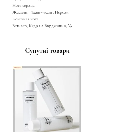
Нота сердца
Жасмин, Иланг-иланг, Нероли
Конечная нота
Ветивер, Кедр из Вирджинии, Уд
Супутні товари