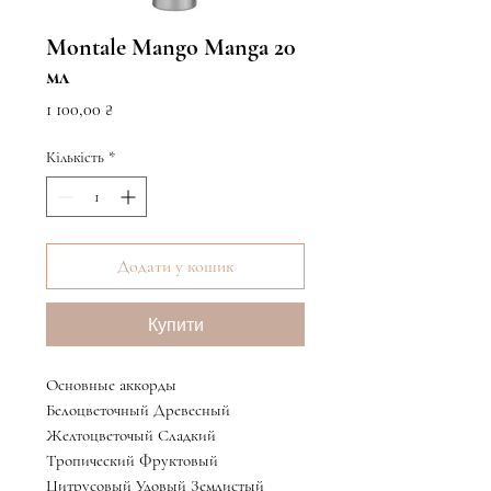
Montale Mango Manga 20
мл
Ціна
1 100,00 ₴
Кількість
*
Додати у кошик
Купити
Основные аккорды
Белоцветочный Древесный
Желтоцветочый Сладкий
Тропический Фруктовый
Цитрусовый Удовый Землистый