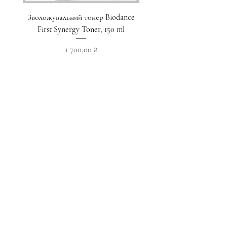
Зволожувальний тонер Biodance
Пристрій для домашнього
First Synergy Toner, 150 ml
за шкірою 6 в 1 Medicub
Ціна
1 700,00 ₴
Додати у кошик
Приєднуйтесь до наших новин
Підписатися