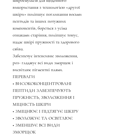
мікроемульсія для щоденного
використання з технологією «другої
шкіри» поліпшує поглинання восьми
пептидів та інших потужних
компонентів, бореться з усіма
ознаками старіння, поліпшує тонус,
надає шкірі пружності та здорового
сяйва.
Забезпечує інтенсивне зволоження,
роз- гладжує всі види зморщок і
висвітлює пігментні плями.
ПЕРЕВАГИ
• ВИСОКОКОНЦЕНТРОВАНІ
ПЕПТИДИ ЗАБЕЗПЕЧУЮТЬ
ПРУЖНІСТЬ, ЗВОЛОЖЕННЯ І
МІЦНІСТЬ ШКІРИ
• ЗМІЦНЮЄ І ПІДТЯГУЄ ШКІРУ
• ЗВОЛОЖУЄ ТА ОСВІТЛЮЄ
• ЗМЕНШУЄ ВСІ ВИДИ
ЗМОРЩОК