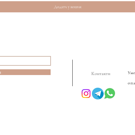
Додати у кошик
я
Ум
Контакти
оп