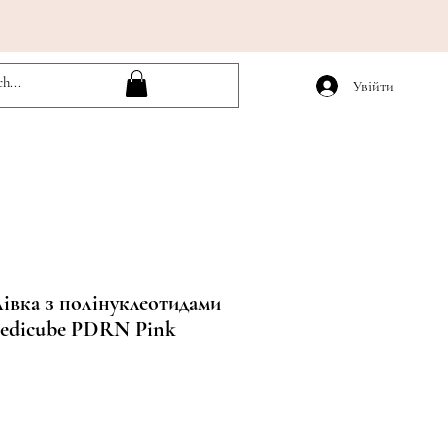
Увійти
лівка з полінуклеотидами
Medicube PDRN Pink