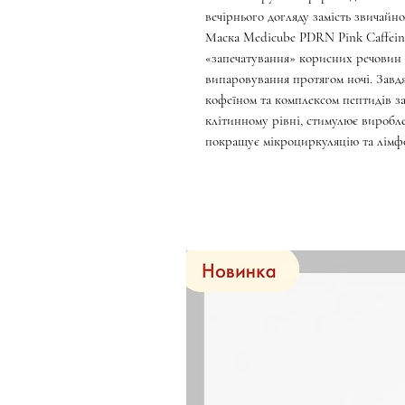
вечірнього догляду замість звичайно
Маска Medicube PDRN Pink Caffein
«запечатування» корисних речовин 
випаровування протягом ночі. Завд
кофеїном та комплексом пептидів з
клітинному рівні, стимулює виробле
покращує мікроциркуляцію та лімф