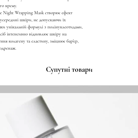
го крему.
e Night Wrapping Mask створює ефект
усередині шкіри, не допускаючи їх
яки унікальній формулі з полінуклеотидами,
асіб інтенсивно відновлює шкіру на
ння колагену та еластину, зміцнює бар'єр,
одренаж.
Супутні товари