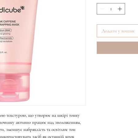
Додати у кошик
вою текстурою, що утворює на шкірі тонку
ідпочинку активно працює над зволоженням,
и, зменшує набряклість та освітлює тон
використовувати засіб як останній крок