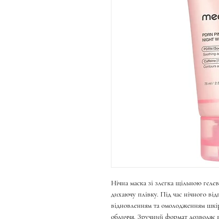
Нічна маска зі злегка щільною геле
дихаючу плівку. Під час нічного в
відновленням та омолодженням шкір
обличчя. Зручний формат дозволяє 