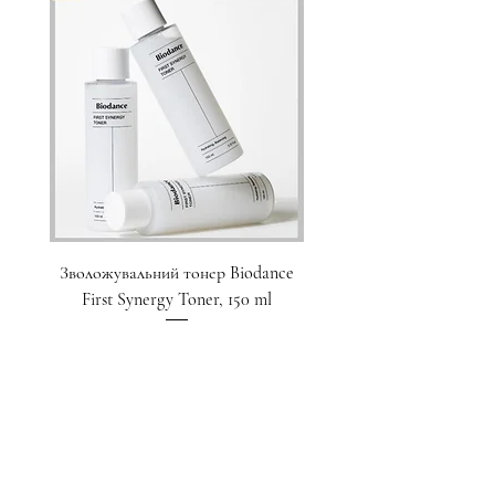
Зволожувальний тонер Biodance
Пристрій для домашнього
First Synergy Toner, 150 ml
за шкірою 6 в 1 Medicub
Ціна
1 700,00 ₴
Додати у кошик