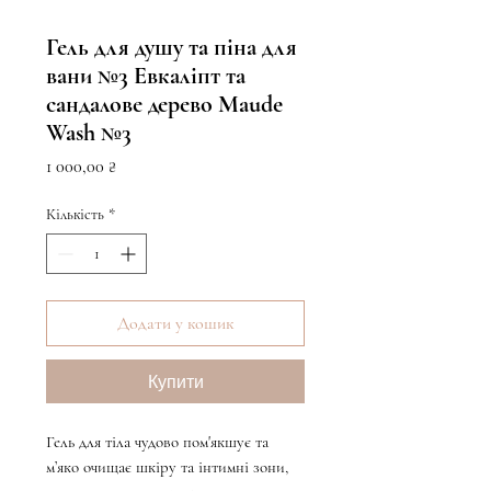
Гель для душу та піна для
вани №3 Евкаліпт та
сандалове дерево Maude
Wash №3
Ціна
1 000,00 ₴
Кількість
*
Додати у кошик
Купити
Гель для тіла чудово пом'якшує та
м’яко очищає шкіру та інтимні зони,