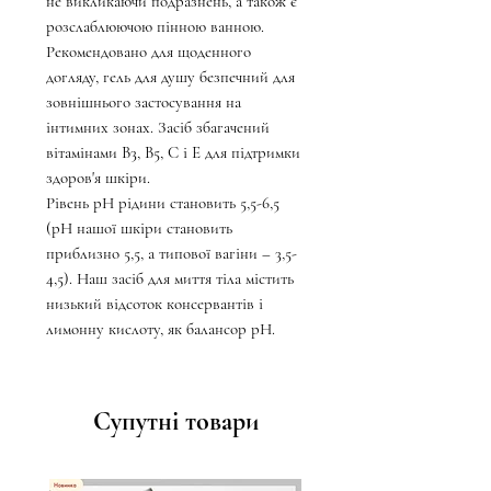
не викликаючи подразнень, а також є
розслаблюючою пінною ванною.
Рекомендовано для щоденного
догляду, гель для душу безпечний для
зовнішнього застосування на
інтимних зонах. Засіб збагачений
вітамінами B3, B5, C і E для підтримки
здоров'я шкіри.
Рівень рН рідини становить 5,5-6,5
(рН нашої шкіри становить
приблизно 5,5, а типової вагіни – 3,5-
4,5). Наш засіб для миття тіла містить
низький відсоток консервантів і
лимонну кислоту, як балансор рН.
Супутні товари