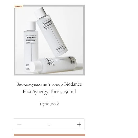
Зволожувальний тонер Biodance
Пристрій для домашнього
First Synergy Toner, 150 ml
за шкірою 6 в 1 Medicub
Ціна
1 700,00 ₴