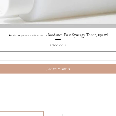
Швидкий перегляд
Зволожувальний тонер Biodance First Synergy Toner, 150 ml
Ціна
1 700,00 ₴
Додати у кошик