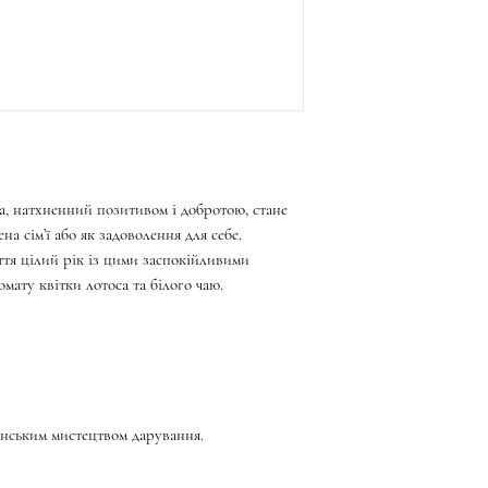
a, натхненний позитивом і добротою, стане
на сім’ї або як задоволення для себе.
ття цілий рік із цими заспокійливими
мату квітки лотоса та білого чаю.
нським мистецтвом дарування.