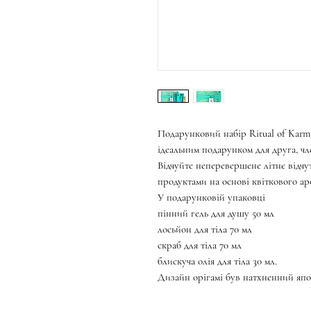
Подарунковий набір Ritual of Karm
ідеальним подарунком для друга, чле
Відчуйте неперевершене літнє відчу
продуктами на основі квіткового аро
У подарунковій упаковці
пінний гель для душу 50 мл
лосьйон для тіла 70 мл
скраб для тіла 70 мл
блискуча олія для тіла 30 мл.
Дизайн орігамі був натхненний япо