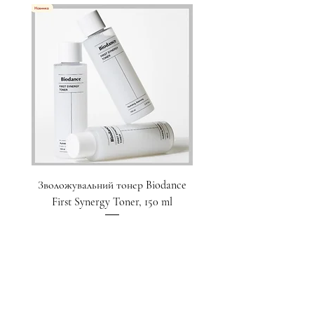
Зволожувальний тонер Biodance
Пристрій для домашнього
First Synergy Toner, 150 ml
за шкірою 6 в 1 Medicub
Ціна
1 700,00 ₴
Додати у кошик