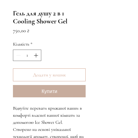
Гель для душу 2 в 1
Cooling Shower Gel
Ціна
750,00 ₴
Кількість
*
Додати у кошик
Купити
Відчуйте переваги крижаної ванни в
комфорті власної ванної кімнати за
допомогою Ice Shower Gel.
Створено на основі унікальної
технології аромату, створеної, щоб ви