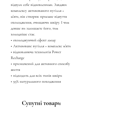
відчули себе відновленими. Завдяки
комплексу активованого вугілля +
м’яти, він створює приємне відчуття
охолодження, очищаючи шкіру. І чим
довше ви залишаєте його, тим
холодніше стає.
• охолоджуючий ефект льоду
• Активоване вугілля + комплекс м'яти
• відновлююча технологія Power
Recharge
• призначений для активного способу
життя
• підходить для всіх типів шкіри
• 95% натурального походження
Супутні товари