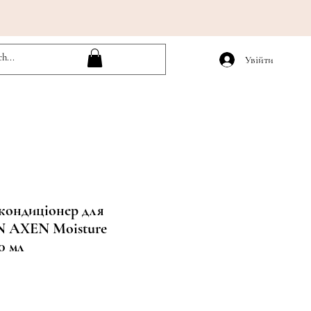
Увійти
кондиціонер для
N AXEN Moisture
0 мл