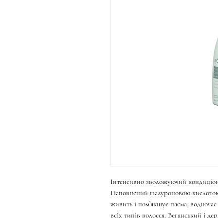
Інтенсивно зволожуючий кондиціоне
Наповнений гіалуроновою кислотою 
живить і пом’якшує пасма, водночас
всіх типів волосся. Веганський і де