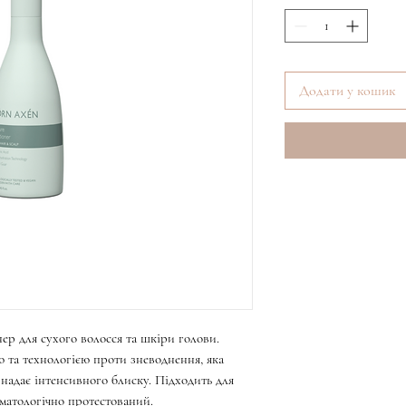
Додати у кошик
р для сухого волосся та шкіри голови.
та технологією проти зневоднення, яка
 надає інтенсивного блиску. Підходить для
рматологічно протестований.