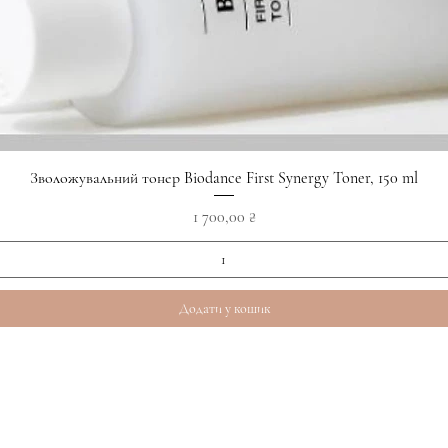
Швидкий перегляд
Зволожувальний тонер Biodance First Synergy Toner, 150 ml
Ціна
1 700,00 ₴
Додати у кошик