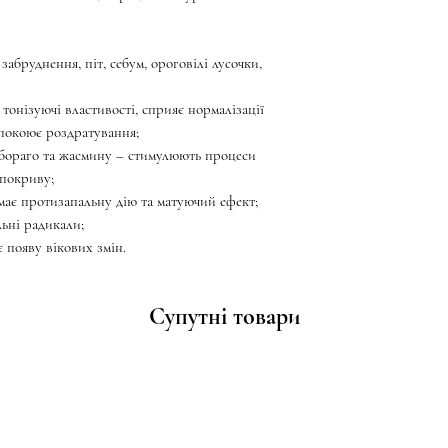
 забруднення, піт, себум, ороговілі лусочки,
 тонізуючі властивості, сприяє нормалізації
спокоює роздратування;
 бораго та жасмину – стимулюють процеси
 покриву;
а має протизапальну дію та матуючий ефект;
льні радикали;
 появу вікових змін.
Супутні товари