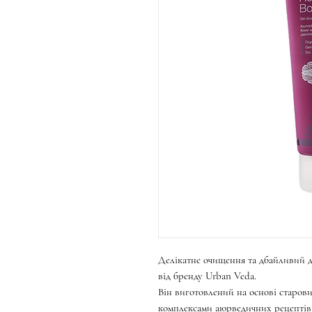
Делікатне очищення та дбайливий до
від бренду Urban Veda.
Він виготовлений на основі старов
комплексами аюрведичних рецептів