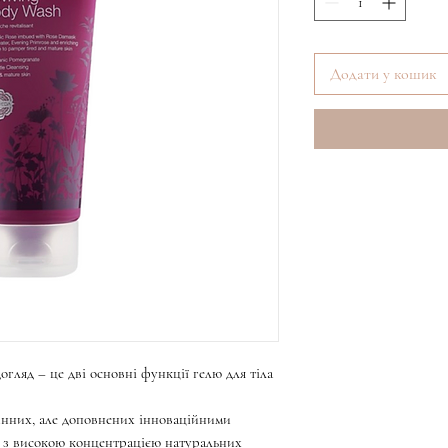
Додати у кошик
гляд – це дві основні функції гелю для тіла
инних, але доповнених інноваційними
 з високою концентрацією натуральних