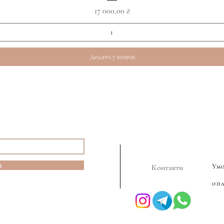
Ціна
17 000,00 ₴
Додати у кошик
я
Ум
Контакти
оп