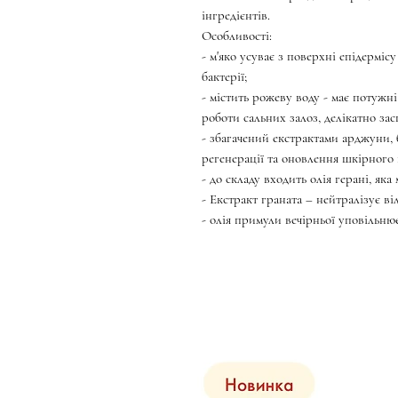
інгредієнтів.
Особливості:
- м'яко усуває з поверхні епідермісу
бактерії;
- містить рожеву воду - має потужні
роботи сальних залоз, делікатно за
- збагачений екстрактами арджуни,
регенерації та оновлення шкірного
- до складу входить олія герані, як
- Екстракт граната – нейтралізує ві
- олія примули вечірньої уповільнює