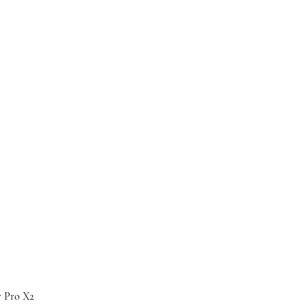
 Pro X2
Кр