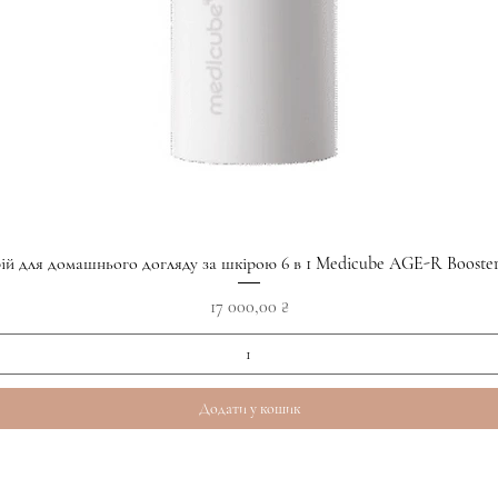
Швидкий перегляд
ій для домашнього догляду за шкірою 6 в 1 Medicube AGE-R Booster
Ціна
17 000,00 ₴
Додати у кошик