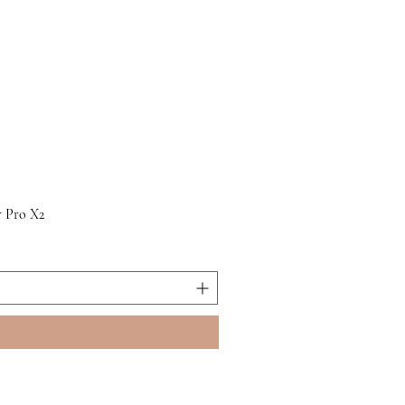
 Pro X2
Кр