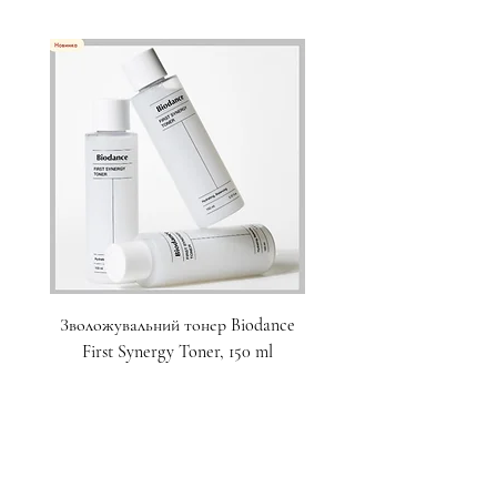
Зволожувальний тонер Biodance
Пристрій для домашнього
First Synergy Toner, 150 ml
за шкірою 6 в 1 Medicub
Ціна
1 700,00 ₴