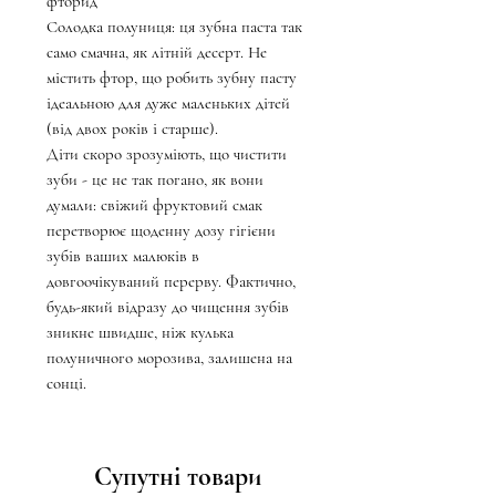
фторид
Солодка полуниця: ця зубна паста так
само смачна, як літній десерт. Не
містить фтор, що робить зубну пасту
ідеальною для дуже маленьких дітей
(від двох років і старше).
Діти скоро зрозуміють, що чистити
зуби - це не так погано, як вони
думали: свіжий фруктовий смак
перетворює щоденну дозу гігієни
зубів ваших малюків в
довгоочікуваний перерву. Фактично,
будь-який відразу до чищення зубів
зникне швидше, ніж кулька
полуничного морозива, залишена на
сонці.
Супутні товари