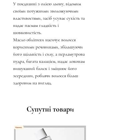
У поєднанні з олією льону, відомим
своїми потужними зволожуючими
властивостями, засіб усуває сухість та
надає пасмам гладкість і
шовковистість.
Масло обліпихи насичує волосся
корисними речовинами, збільшуючи
його щільність і силу, а перламутрова
пудра, багата кальцієм, надає локонам
вишуканий блиск і зміцнює його
зсередини, роблячи волосся більш
здоровим на вигляд.
Супутні товари