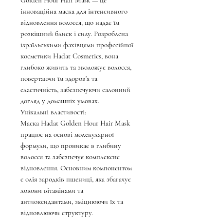
Golden Hour Hair Mask — це
інноваційна маска для інтенсивного
відновлення волосся, що надає їм
розкішний блиск і силу. Розроблена
ізраїльськими фахівцями професійної
косметики Hadat Cosmetics, вона
глибоко живить та зволожує волосся,
повертаючи їм здоров'я та
еластичність, забезпечуючи салонний
догляд у домашніх умовах.
Унікальні властивості:
Маска Hadat Golden Hour Hair Mask
працює на основі молекулярної
формули, що проникає в глибину
волосся та забезпечує комплексне
відновлення. Основним компонентом
є олія зародків пшениці, яка збагачує
локони вітамінами та
антиоксидантами, зміцнюючи їх та
відновлюючи структуру.