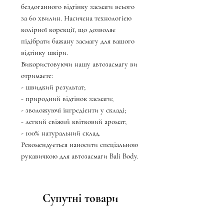
бездоганного відтінку засмаги всього
за 60 хвилин. Насичена технологією
колірної корекції, що дозволяє
підібрати бажану засмагу для вашого
відтінку шкіри.
Використовуючи нашу автозасмагу ви
отримаєте:
- швидкий результат;
- природний відтінок засмаги;
- зволожуючі інгредієнти у складі;
- легкий свіжий квітковий аромат;
- 100% натуральний склад.
Рекомендується наносити спеціальною
рукавичкою для автозасмаги Bali Body.
Супутні товари