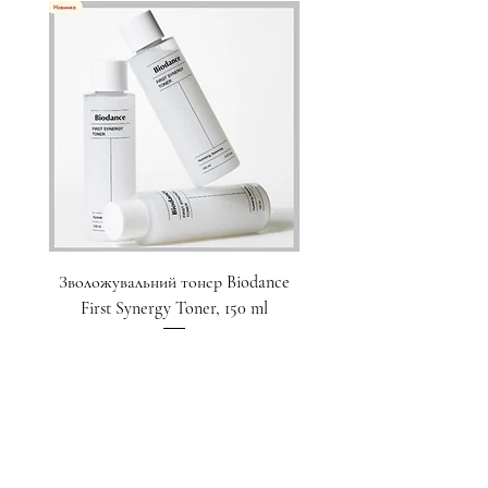
Зволожувальний тонер Biodance
Пристрій для домашнього
First Synergy Toner, 150 ml
за шкірою 6 в 1 Medicub
Ціна
1 700,00 ₴
Додати у кошик