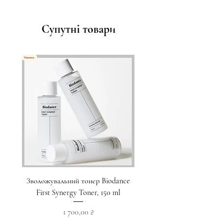
Супутні товари
Зволожувальний тонер Biodance
Пристрій для домашнього
First Synergy Toner, 150 ml
за шкірою 6 в 1 Medicub
Ціна
1 700,00 ₴