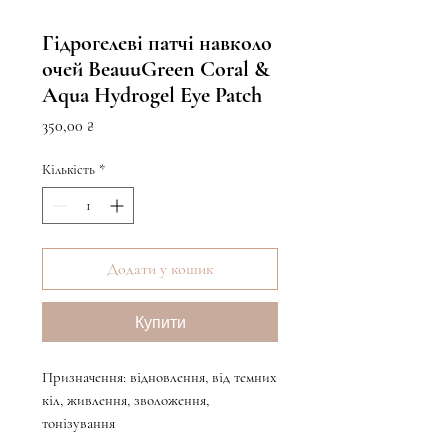
Гідрогелеві патчі навколо
очей BeauuGreen Coral &
Aqua Hydrogel Eye Patch
Ціна
350,00 ₴
Кількість
*
Додати у кошик
Купити
Призначення: відновлення, від темних
кіл, живлення, зволоження,
тонізування