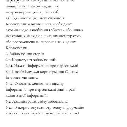
перекручення, блокування, копіювання,
поширення, а також від інших
неправомірних дій третіх осіб.
5.6. Адміністрація сайту спільно з
Користувачем вживає всіх необхідних
заходів щодо запобігання збиткам або інших
негативних наслідків, викликаних втратою
або розголошенням персональних даних
Користувача.
6. Зобов'язання сторін
6.1. Користувач зобов'язаний:
6.1.1. Надати інформацію про персональні
дані, необхідну для користування Сайтом
інтернет-магазину.
6.1.2. Оновити, доповнити надану
інформацію про персональні дані в разі
зміни даної інформації.
6.2. Адміністрація сайту зобов'язана:
6.2.1. Використовувати отриману інформацію
виключно для цілей, зазначених у п. 4 цієї
Політики конфіденційності.
6.2.2. Забезпечити зберігання конфіденційної