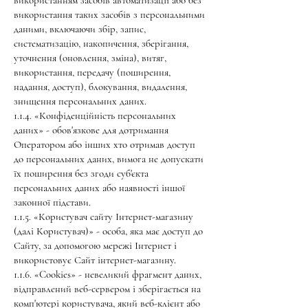
використанням засобів автоматизації або без
використання таких засобів з персональними
даними, включаючи збір, запис,
систематизацію, накопичення, зберігання,
уточнення (оновлення, зміна), витяг,
використання, передачу (поширення,
надання, доступ), блокування, видалення,
знищення персональних даних.
1.1.4. «Конфіденційність персональних
даних» - обов'язкове для дотримання
Оператором або інших хто отримав доступ
до персональних даних, вимога не допускати
їх поширення без згоди суб'єкта
персональних даних або наявності іншої
законної підстави.
1.1.5. «Користувач сайту Інтернет-магазину
(далі Користувач)» - особа, яка має доступ до
Сайту, за допомогою мережі Інтернет і
використовує Сайт інтернет-магазину.
1.1.6. «Cookies» - невеликий фрагмент даних,
відправлений веб-сервером і зберігається на
комп'ютері користувача, який веб-клієнт або