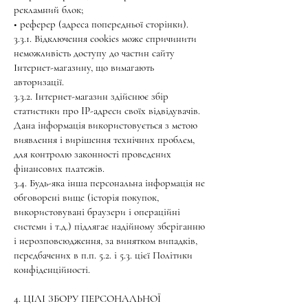
рекламний блок;
• реферер (адреса попередньої сторінки).
3.3.1. Відключення cookies може спричинити
неможливість доступу до частин сайту
Інтернет-магазину, що вимагають
авторизації.
3.3.2. Інтернет-магазин здійснює збір
статистики про IP-адреси своїх відвідувачів.
Дана інформація використовується з метою
виявлення і вирішення технічних проблем,
для контролю законності проведених
фінансових платежів.
3.4. Будь-яка інша персональна інформація не
обговорені вище (історія покупок,
використовувані браузери і операційні
системи і т.д.) підлягає надійному зберіганню
і нерозповсюдження, за винятком випадків,
передбачених в п.п. 5.2. і 5.3. цієї Політики
конфіденційності.
4. ЦІЛІ ЗБОРУ ПЕРСОНАЛЬНОЇ