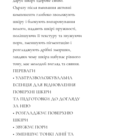
дарує шкірі здорове сяйво.
Одразу після вмивання активні
компоненти глибоко зволожують
шкіру і блокують випаровування
вологи, надають шкірі пружності,
поліпшуючи її текстуру та звужуючи
пори, зменшують пігментацію і
розгладжують дрібні зморшки,
завдяки чому шкіра набуває рівного
тону, має молодий вигляд та сяяння.
ПЕРЕВАГИ
• УЛЬТРАЗВОЛОЖУВАЛЬНА
ЕСЕНЦІЯ ДЛЯ ВІДНОВЛЕННЯ
ПОВЕРХНІ ШКІРИ
ТА ПІДГОТОВКИ ДО ДОГЛЯДУ
ЗА НЕЮ
• РОЗГЛАДЖУЄ ПОВЕРХНЮ
ШКІРИ
• ЗВУЖУЄ ПОРИ
• ЗМЕНШУЄ ТОНКІ ЛІНІЇ ТА