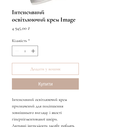
Інтенсивний
освітлюючий крем Image
Ціна
4 945,00 ₴
Кількість
*
Додати у кошик
Купити
Інтенсивний освітлюючий крем
призначений для поліпшення
зовнішнього вигляду і якості
гіперпігментованої шкіри.
Активні інгредієнти засобу роблять