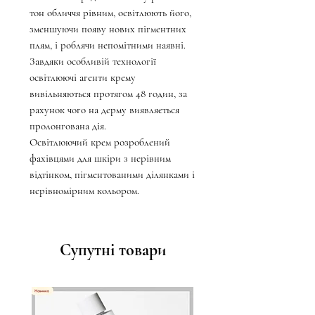
тон обличчя рівним, освітлюють його,
зменшуючи появу нових пігментних
плям, і роблячи непомітними наявні.
Завдяки особливій технології
освітлюючі агенти крему
вивільняються протягом 48 годин, за
рахунок чого на дерму виявляється
пролонгована дія.
Освітлюючий крем розроблений
фахівцями для шкіри з нерівним
відтінком, пігментованими ділянками і
нерівномірним кольором.
Супутні товари