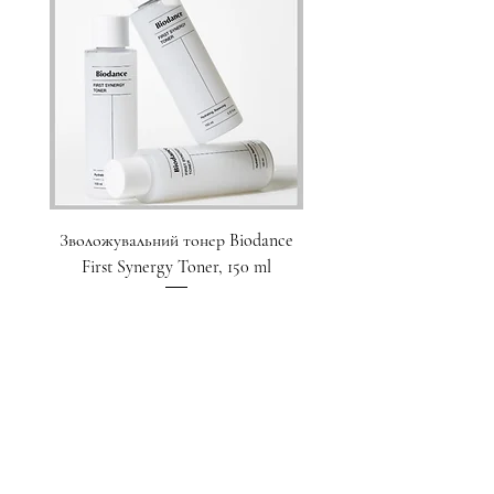
Зволожувальний тонер Biodance
Пристрій для домашнього
First Synergy Toner, 150 ml
за шкірою 6 в 1 Medicub
Ціна
1 700,00 ₴
Додати у кошик