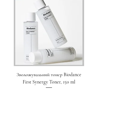
Зволожувальний тонер Biodance
Пристрій для домашнього
First Synergy Toner, 150 ml
за шкірою 6 в 1 Medicub
Ціна
1 700,00 ₴
Додати у кошик