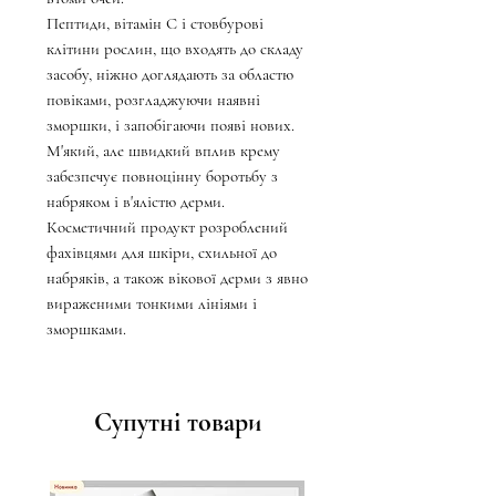
Пептиди, вітамін С і стовбурові
клітини рослин, що входять до складу
засобу, ніжно доглядають за областю
повіками, розгладжуючи наявні
зморшки, і запобігаючи появі нових.
М'який, але швидкий вплив крему
забезпечує повноцінну боротьбу з
набряком і в'ялістю дерми.
Косметичний продукт розроблений
фахівцями для шкіри, схильної до
набряків, а також вікової дерми з явно
вираженими тонкими лініями і
зморшками.
Супутні товари