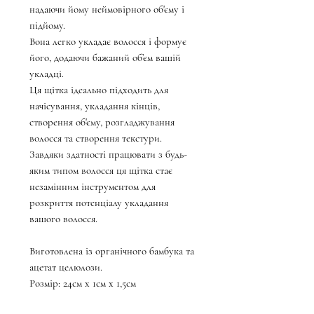
надаючи йому неймовірного об'єму і
підйому.
Вона легко укладає волосся і формує
його, додаючи бажаний об’єм вашій
укладці.
Ця щітка ідеально підходить для
начісування, укладання кінців,
створення об'єму, розгладжування
волосся та створення текстури.
Завдяки здатності працювати з будь-
яким типом волосся ця щітка стає
незамінним інструментом для
розкриття потенціалу укладання
вашого волосся.
Виготовлена із органічного бамбука та
ацетат целюлози.
Розмір: 24см х 1см х 1,5см