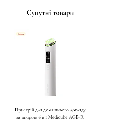
Супутні товари
Пристрій для домашнього догляду
Крем для глибокого ліф
за шкірою 6 в 1 Medicube AGE-R
пептидами для зони навк
Booster Pro X2
Ціна
17 000,00 ₴