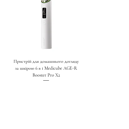
Пристрій для домашнього догляду
Крем для глибокого ліф
за шкірою 6 в 1 Medicube AGE-R
пептидами для зони навк
Booster Pro X2
Ціна
17 000,00 ₴
Додати у кошик