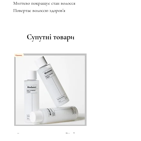
Миттєво покращує стан волосся
Повертає волоссю здоров'я
Супутні товари
Зволожувальний тонер Biodance
Пристрій для домашнього