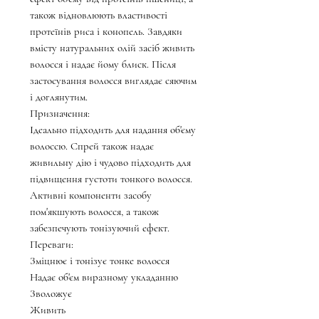
також відновлюють властивості
протеїнів риса і конопель. Завдяки
вмісту натуральних олій засіб живить
волосся і надає йому блиск. Після
застосування волосся виглядає сяючим
і доглянутим.
Призначення:
Ідеально підходить для надання об'єму
волоссю. Спрей також надає
живильну дію і чудово підходить для
підвищення густоти тонкого волосся.
Активні компоненти засобу
пом'якшують волосся, а також
забезпечують тонізуючий ефект.
Переваги:
Зміцнює і тонізує тонке волосся
Надає об'єм виразному укладанню
Зволожує
Живить