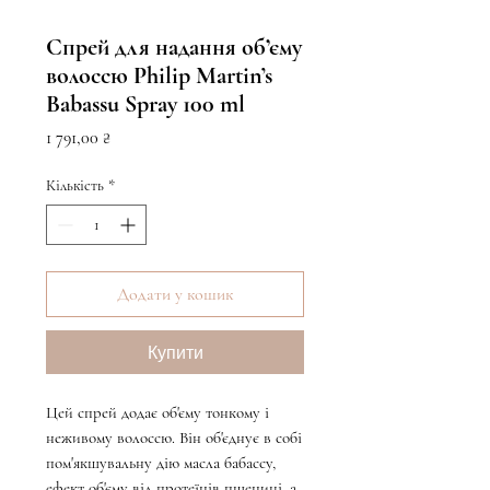
Спрей для надання обʼєму
волоссю Philip Martin’s
Babassu Spray 100 ml
Ціна
1 791,00 ₴
Кількість
*
Додати у кошик
Купити
Цей спрей додає об'єму тонкому і
неживому волоссю. Він об'єднує в собі
пом'якшувальну дію масла бабассу,
ефект об'єму від протеїнів пшениці, а