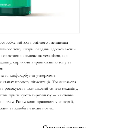
 розроблений для помітного зменшення
ерівного тону шкіри. Завдяки вдосконаленій
ін ефективно впливає на механізми, що
еланіну, сприяючи вирівнюванню тону та
ри.
ота та альфа-арбутин утворюють
их етапах процесу пігментації. Транексамова
що провокують надлишковий синтез меланіну,
рбутин пригнічують тирозиназу — ключовий
ня плям. Разом вони працюють у синергії,
лями та запобігти появі нових.
Супутні товари