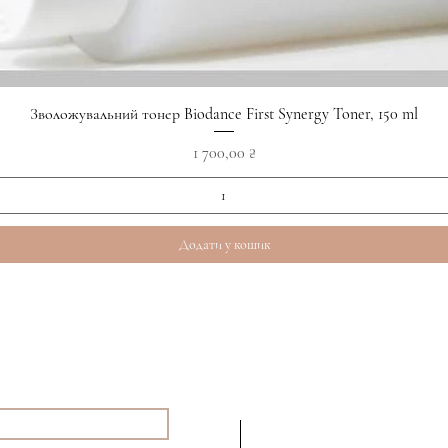
Швидкий перегляд
Зволожувальний тонер Biodance First Synergy Toner, 150 ml
Ціна
1 700,00 ₴
Додати у кошик