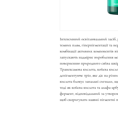
Інтенсивний освітлювальний засіб,
темних плям, гіперпігментації та н
комбінації активних компонентів в
запускають надмірне вироблення м
поверненню природного сяйва шкі
Транексамова кислота, койєва кисл
депігментуюче тріо, яке діє на різн
кислота блокує запальні сигнали, 
тоді як койєва кислота та альфа-а
фермент, відповідальний за утворен
щоб скоригувати наявні пігментні п