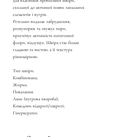
для власників проблемної шкіри,
схильної до активної появи запальних
елементів і вугрів.
Ретельно видаляє забруднення,
розкупорює та звужує пори,
пригнічує активність патогенної
флори, відлущує. Шкіра стає більш
гладкою та чистою, а її текстура
рівномірною.
Тип шкіри:
Комбінована;
Жирна.
Показання:
Акне (вугрова хвороба);
Комедони відкриті/закриті;
Гіперкератоз.