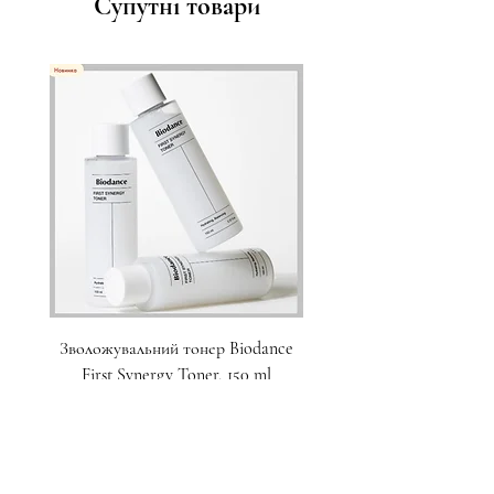
Супутні товари
Зволожувальний тонер Biodance
Пристрій для домашнього
First Synergy Toner, 150 ml
за шкірою 6 в 1 Medicub
Ціна
1 700,00 ₴