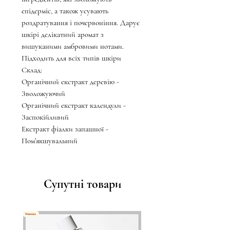
епідерміс, а також усувають
роздратування і почервоніння. Дарує
шкірі делікатний аромат з
вишуканими амбровими нотами.
Підходить для всіх типів шкіри
Склад:
Органічний екстракт деревію -
Зволожуючий
Органічний екстракт календули -
Заспокійливий
Екстракт фіалки запашної -
Пом'якшувальний
Супутні товари