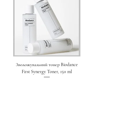
Зволожувальний тонер Biodance
Пристрій для домашнього
First Synergy Toner, 150 ml
за шкірою 6 в 1 Medicub
Ціна
1 700,00 ₴
Додати у кошик