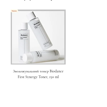
Зволожувальний тонер Biodance
Пристрій для домашнього
First Synergy Toner, 150 ml
за шкірою 6 в 1 Medicub
Ціна
1 700,00 ₴