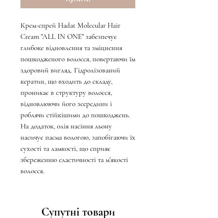
Крем-спрей Hadat Molecular Hair
Cream "ALL IN ONE" забезпечує
глибоке відновлення та зміцнення
пошкодженого волосся, повертаючи їм
здоровий вигляд. Гідролізований
кератин, що входить до складу,
проникає в структуру волосся,
відновлюючи його зсередини і
роблячи стійкішими до пошкоджень.
На додаток, олія насіння льону
насичує пасма вологою, запобігаючи їх
сухості та ламкості, що сприяє
збереженню еластичності та м'якості
волосся.
Супутні товари