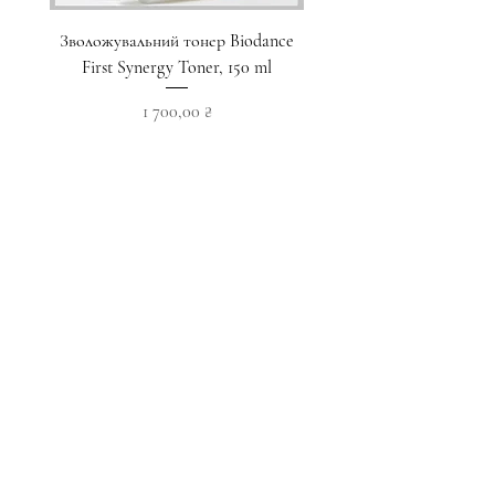
Зволожувальний тонер Biodance
Пристрій для домашнього
First Synergy Toner, 150 ml
за шкірою 6 в 1 Medicub
Ціна
1 700,00 ₴
Додати у кошик
Приєднуйтесь до наших новин
Підписатися