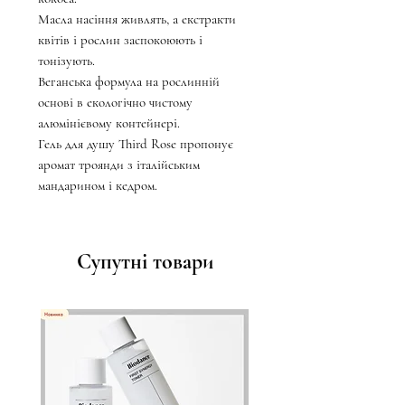
Масла насіння живлять, а екстракти
квітів і рослин заспокоюють і
тонізують.
Веганська формула на рослинній
основі в екологічно чистому
алюмінієвому контейнері.
Гель для душу Third Rose пропонує
аромат троянди з італійським
мандарином і кедром.
Супутні товари