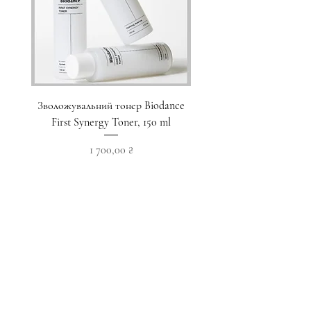
Зволожувальний тонер Biodance
Пристрій для домашнього
First Synergy Toner, 150 ml
за шкірою 6 в 1 Medicub
Ціна
1 700,00 ₴
Додати у кошик
Приєднуйтесь до наших новин