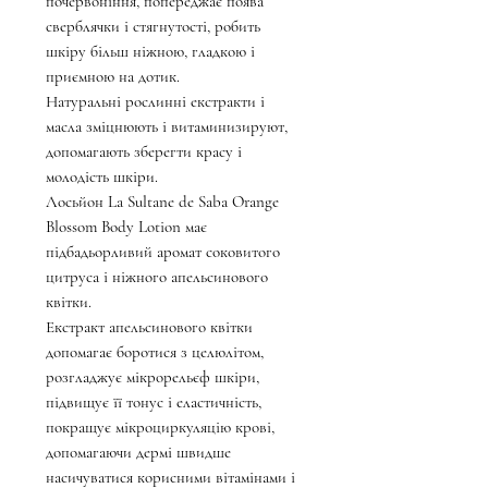
почервоніння, попереджає поява
сверблячки і стягнутості, робить
шкіру більш ніжною, гладкою і
приємною на дотик.
Натуральні рослинні екстракти і
масла зміцнюють і витаминизируют,
допомагають зберегти красу і
молодість шкіри.
Лосьйон La Sultane de Saba Orange
Blossom Body Lotion має
підбадьорливий аромат соковитого
цитруса і ніжного апельсинового
квітки.
Екстракт апельсинового квітки
допомагає боротися з целюлітом,
розгладжує мікрорельєф шкіри,
підвищує її тонус і еластичність,
покращує мікроциркуляцію крові,
допомагаючи дермі швидше
насичуватися корисними вітамінами і