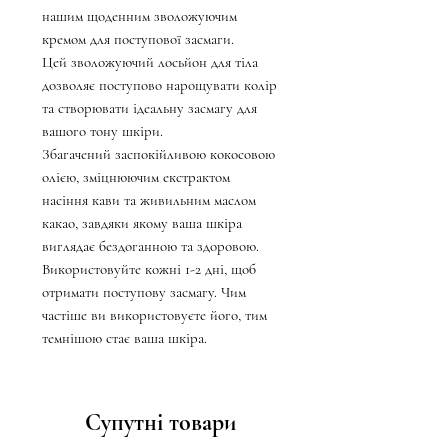
нашим щоденним зволожуючим
кремом для поступової засмаги.
Цей зволожуючий лосьйон для тіла
дозволяє поступово нарощувати колір
та створювати ідеальну засмагу для
вашого тону шкіри.
Збагачений заспокійливою кокосовою
олією, зміцнюючим екстрактом
насіння кави та живильним маслом
какао, завдяки якому ваша шкіра
виглядає бездоганною та здоровою.
Використовуйте кожні 1-2 дні, щоб
отримати поступову засмагу. Чим
частіше ви використовуєте його, тим
темнішою стає ваша шкіра.
Супутні товари