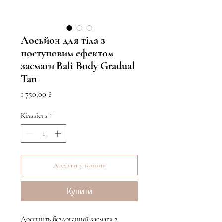
Лосьйон для тіла з
поступовим ефектом
засмаги Bali Body Gradual
Tan
Ціна
1 750,00 ₴
Кількість
*
Додати у кошик
Купити
Досягніть бездоганної засмаги з