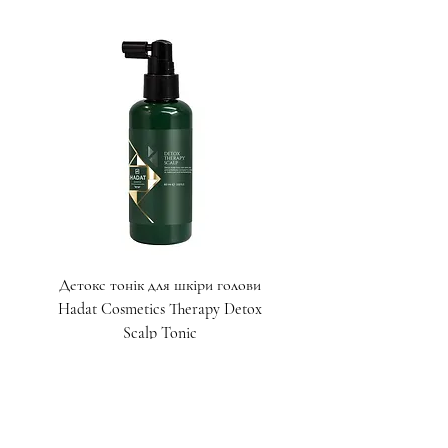
Детокс тонік для шкіри голови
Детокс скраб для шкіри
Hadat Cosmetics Therapy Detox
Hadat Cosmetics Therap
Scalp Tonic
Ціна
1 550,00 ₴