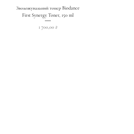
Зволожувальний тонер Biodance
Пристрій для домашнього
First Synergy Toner, 150 ml
за шкірою 6 в 1 Medicub
Ціна
1 700,00 ₴
Додати у кошик
Приєднуйтесь до наших новин
Підписатися