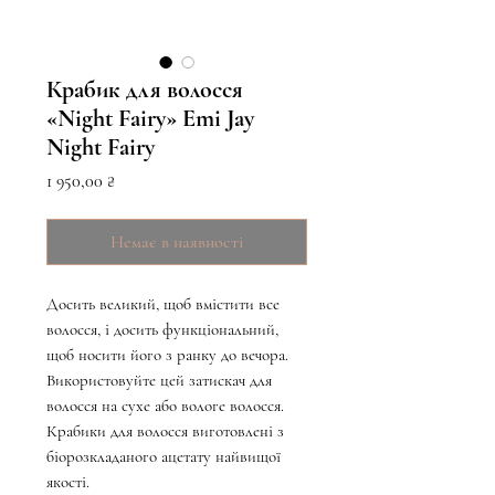
Крабик для волосся
«Night Fairy» Emi Jay
Night Fairy
Ціна
1 950,00 ₴
Немає в наявності
Досить великий, щоб вмістити все
волосся, і досить функціональний,
щоб носити його з ранку до вечора.
Використовуйте цей затискач для
волосся на сухе або вологе волосся.
Крабики для волосся виготовлені з
біорозкладаного ацетату найвищої
якості.