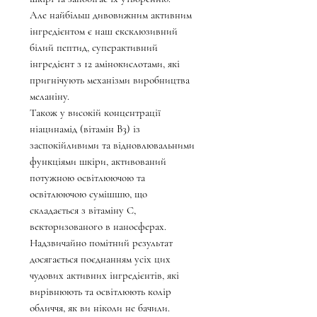
Але найбільш дивовижним активним
інгредієнтом є наш ексклюзивний
білий пептид, суперактивний
інгредієнт з 12 амінокислотами, які
пригнічують механізми виробництва
меланіну.
Також у високій концентрації
ніацинамід (вітамін B3) із
заспокійливими та відновлювальними
функціями шкіри, активований
потужною освітлюючою та
освітлюючою сумішшю, що
складається з вітаміну С,
векторизованого в наносферах.
Надзвичайно помітний результат
досягається поєднанням усіх цих
чудових активних інгредієнтів, які
вирівнюють та освітлюють колір
обличчя, як ви ніколи не бачили.