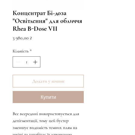
Концентрат Бі-доза
"Освітлення" для обличчя
Rhea B-Dose VII
Ціна
3 980,00 ₴
Кількість
*
Додати у кошик
Купити
Все всередині використовується для
депігментації, тому цей бустер
зменшує видимість темних плям на
шкірі та запобігає їх утворенню.