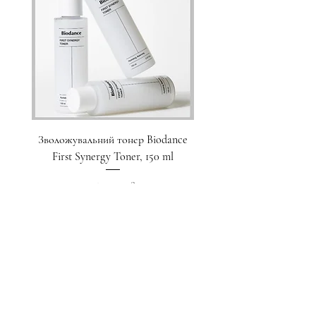
Зволожувальний тонер Biodance
Пристрій для домашнього
First Synergy Toner, 150 ml
за шкірою 6 в 1 Medicub
Ціна
1 700,00 ₴
Додати у кошик