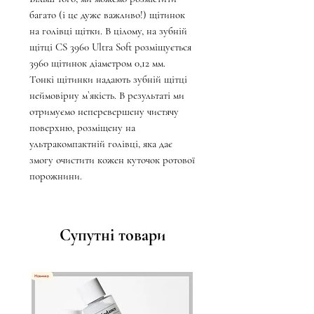
багато (і це дуже важливо!) щітинок
на голівці щітки. В цілому, на зубній
щітці CS 3960 Ultra Soft розміщується
3960 щітинок діаметром 0,12 мм.
Тонкі щітинки надають зубній щітці
неймовірну м`якість. В результаті ми
отримуємо неперевершену чистячу
поверхню, розміщену на
ультракомпактній голівці, яка дає
змогу очистити кожен куточок ротової
порожнини.
Супутні товари