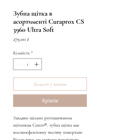
Зубна щітка в
асортименті Curaprox CS
3960 Ultra Soft
Ціна
279,00 ₴
Кількість
*
Додати у кошик
Купити
Завдяки щільно розташованим
щітинкам Curen®, зубна щітка має
високоефективну чистячу поверхню
Більш того, ми можемо розмістити