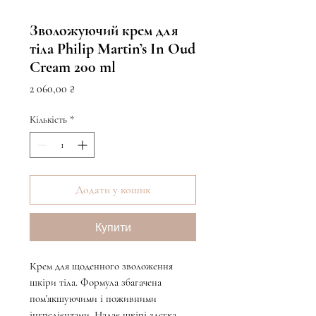
Зволожуючий крем для
тіла Philip Martin’s In Oud
Cream 200 ml
Ціна
2 060,00 ₴
Кількість
*
Додати у кошик
Купити
Крем для щоденного зволоження
шкіри тіла. Формула збагачена
пом'якшуючими і поживними
інгредієнтами. Надає шкірі злегка