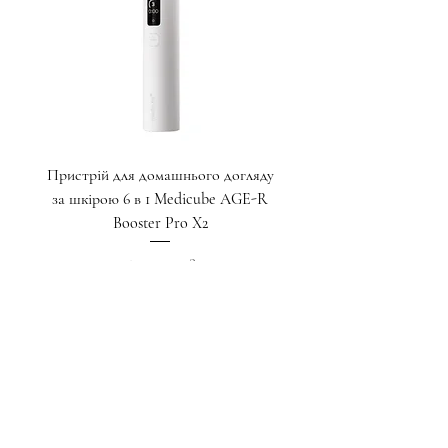
Пристрій для домашнього догляду
Крем для глибокого ліф
за шкірою 6 в 1 Medicube AGE-R
пептидами для зони навк
Booster Pro X2
Ціна
17 000,00 ₴
Додати у кошик