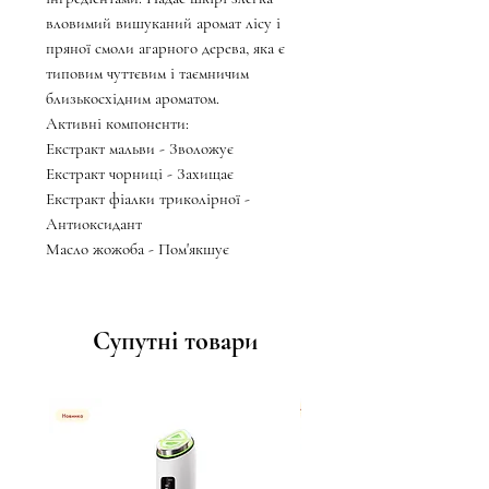
вловимий вишуканий аромат лісу і
пряної смоли агарного дерева, яка є
типовим чуттєвим і таємничим
близькосхідним ароматом.
Активні компоненти:
Екстракт мальви - Зволожує
Екстракт чорниці - Захищає
Екстракт фіалки триколірної -
Антиоксидант
Масло жожоба - Пом'якшує
Супутні товари