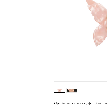
Оригінальна заколка у формі метел