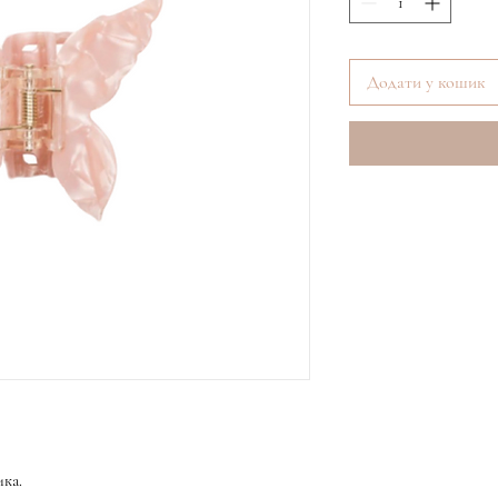
Додати у кошик
ика.