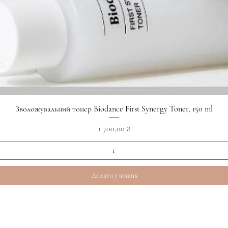
Швидкий перегляд
Зволожувальний тонер Biodance First Synergy Toner, 150 ml
Ціна
1 700,00 ₴
Додати у кошик