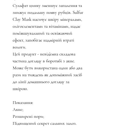
Сульфат цинку зменшує запалення та
знижує подальшу появу рубців. Sulfur
Clay Mask насичує шкіру мінералами,
олігоелементами та вітамінами, надає
пом'якшувальний та освіжаючий
ефект, запобігає надмірній втраті
вологи.
Цей продукт - невід'ємна складова
частина догляду в боротьбі з акне.
Може бути використана один або два
рази на тиждень як допоміжний засіб
до лінії домашнього догляду за
шкірою.
Показання:
Акне;
Розширені пори;
Підвищений секрет сальних залоз.