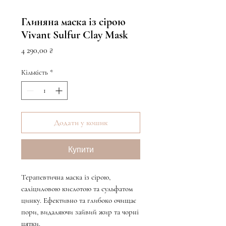
Глиняна маска із сірою
Vivant Sulfur Clay Mask
Ціна
4 290,00 ₴
Кількість
*
Додати у кошик
Купити
Терапевтична маска із сірою,
саліциловою кислотою та сульфатом
цинку. Ефективно та глибоко очищає
пори, видаляючи зайвий жир та чорні
цятки.