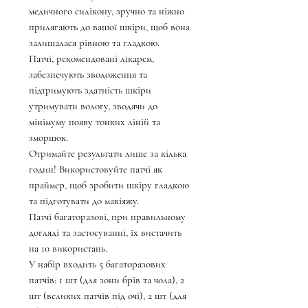
медичного силікону, зручно та ніжно
прилягають до вашої шкіри, щоб вона
залишалася рівною та гладкою.
Патчі, рекомендовані лікарем,
забезпечують зволоження та
підтримують здатність шкіри
утримувати вологу, зводячи до
мінімуму появу тонких ліній та
зморшок.
Отримайте результати лише за кілька
годин! Використовуйте патчі як
праймер, щоб зробити шкіру гладкою
та підготувати до макіяжу.
Патчі багаторазові, при правильному
догляді та застосуванні, їх вистачить
на 10 використань.
У набір входить 5 багаторазових
патчів: 1 шт (для зони брів та чола), 2
шт (великих патчів під очі), 2 шт (для