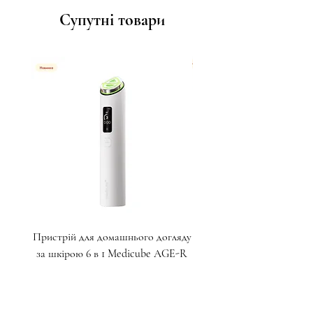
Супутні товари
Пристрій для домашнього догляду
Крем для глибокого ліф
за шкірою 6 в 1 Medicube AGE-R
пептидами для зони навк
Booster Pro X2
Ціна
17 000,00 ₴