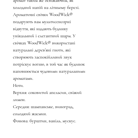
аромат таким же освіжаючим, як
холодний напій на літньому березі.
Ароматичні свічки WoodWick®
подарують вам мультисенсорні
відчуття, які надають будинку
унікальний і елегантний шарм. У
свічках WoodWick® використані
натуральні дерев'яні гноти, які
створюють заспокійливий звук
потріскує вогню, в той час як будинок
наповнюється чудовими натуральними
ароматами.
Ноти.
Верхня: соковитий апельсин, свіжий
лимон.
Середня: шампанське, виноград,
солодкий жасмин.
Фонова: бурштин, ваніль, мускус.