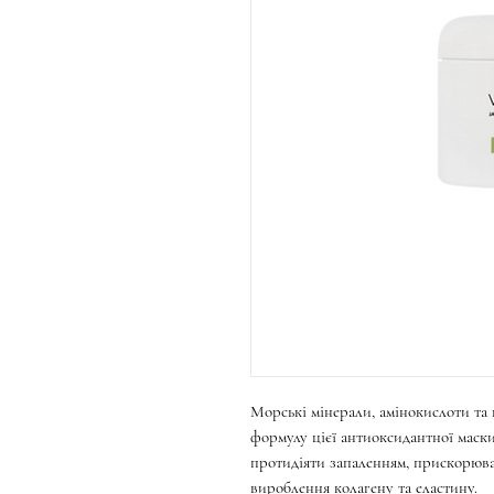
Морські мінерали, амінокислоти т
формулу цієї антиоксидантної маски
протидіяти запаленням, прискорюва
вироблення колагену та еластину.