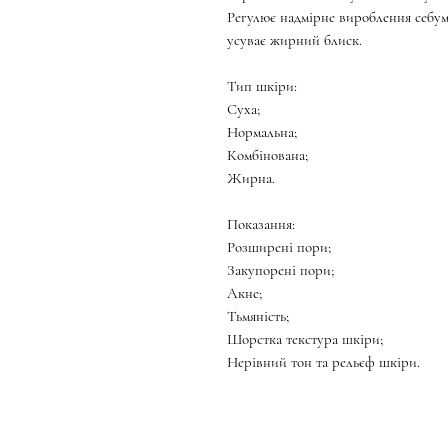
Регулює надмірне вироблення себуму
усуває жирний блиск.
Тип шкіри:
Суха;
Нормальна;
Комбінована;
Жирна.
Показання:
Розширені пори;
Закупорені пори;
Акне;
Тьмяність;
Шорстка текстура шкіри;
Нерівний тон та рельєф шкіри.