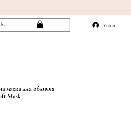
Увійти
а маска для обличчя
oft Mask