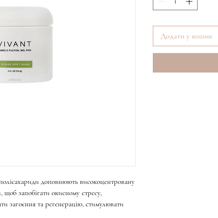
Додати у кошик
а полісахариди доповнюють високоцентровану
, щоб запобігати окисному стресу,
ти загоєння та регенерацію, стимулювати