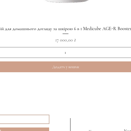
Швидкий перегляд
ій для домашнього догляду за шкірою 6 в 1 Medicube AGE-R Booster
Ціна
17 000,00 ₴
Додати у кошик
я
Ум